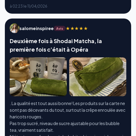
à 02:23 le 11/04/2026
salomeinspiree
★★★★★
Avis
Deuxième fois à Shodai Matcha, la
première fois c’était à Opéra
. La qualité est tout aussi bonne! Les produits sur la carte ne
sont pas décevants du tout, surtout la crêpe enroulée avec
haricots rouges.
Pas trop sucré, niveau de sucre ajustable pour les bubble
tea, vraiment satisfait.