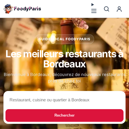
F
o
o
d
y
P
a
r
i
s
GUIDE LOCAL FOODYPARIS
Les meilleurs restaurants à
Bordeaux
Bienvenue à Bordeaux, découvrez de nouveaux restaurants
près de chez toi
Rechercher