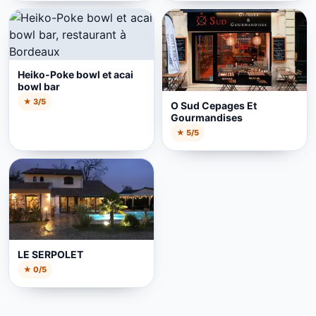
Heiko-Poke bowl et acai
bowl bar
★ 3/5
O Sud Cepages Et
Gourmandises
★ 5/5
LE SERPOLET
★ 0/5