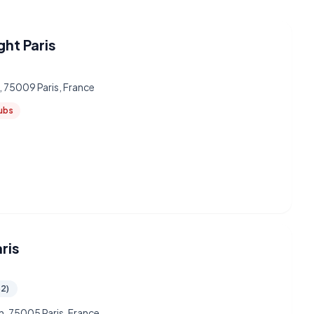
ght Paris
, 75009 Paris, France
lubs
ris
52)
n, 75005 Paris, France