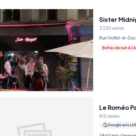
Sister Midni
3 220 visites
Rue Viollet-le-Duc
Boîtes de nuit & C
Le Roméo Pa
815 visites
Google avis (4
1 Bd Saint-Germai