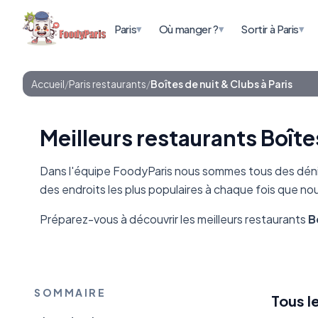
▾
▾
▾
Paris
Où manger ?
Sortir à Paris
Accueil
/
Paris restaurants
/
Boîtes de nuit & Clubs à Paris
Meilleurs restaurants Boîtes
Dans l'équipe FoodyParis nous sommes tous des dénic
des endroits les plus populaires à chaque fois que n
Préparez-vous à découvrir les meilleurs restaurants
B
SOMMAIRE
Tous l