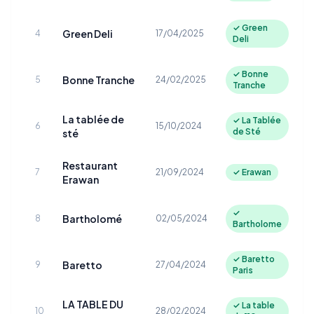
✓ Green
Green Deli
4
17/04/2025
Deli
✓ Bonne
Bonne Tranche
5
24/02/2025
Tranche
La tablée de
✓ La Tablée
6
15/10/2024
de Sté
sté
Restaurant
7
21/09/2024
✓ Erawan
Erawan
✓
Bartholomé
8
02/05/2024
Bartholome
✓ Baretto
Baretto
9
27/04/2024
Paris
LA TABLE DU
✓ La table
10
28/02/2024