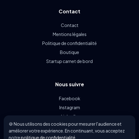
Contact
Contact
Mentions légales
Politique de confidentialité
Boutique
Startup carnet de bord
Nous suivre
Facebook
Instagram
LinkedIn
🍪 Nous utilisons des cookies pour mesurer l'audience et
Linkin.bio
améliorer votre expérience. En continuant, vous acceptez
notre
politique de confidentialité
.