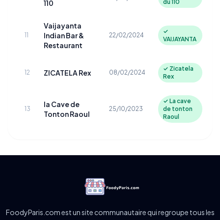
du 110
110
Vaijayanta
✓
Indian Bar &
11
22/02/2024
VAIJAYANTA
Restaurant
✓ Zicatela
ZICATELA Rex
12
08/02/2024
Rex
✓ La cave
la Cave de
13
25/10/2023
de tonton
Tonton Raoul
Raoul
FoodyParis.com est un site communautaire qui regroupe tous les