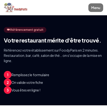
Menu
🍽️ Référencement gratuit
Votre restaurant mérite
d'être trouvé.
Référencez votre établissement sur FoodyParis en 2 minutes.
Restauration, bar, café, salon de thé… on s'occupe de la mise en
ligne.
1
Remplissez le formulaire
2
On valide votre fiche
3
Vous êtes en ligne !