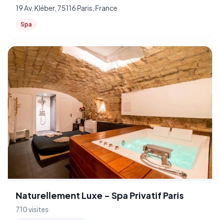
19 Av. Kléber, 75116 Paris, France
Spa
Naturellement Luxe - Spa Privatif Paris
710 visites