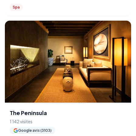
Spa
The Peninsula
1 142 visites
Google avis (3103)