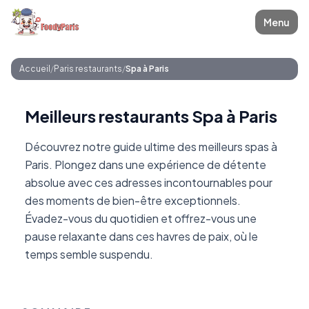
Menu
Accueil
/
Paris restaurants
/
Spa à Paris
Meilleurs restaurants Spa à Paris
Découvrez notre guide ultime des meilleurs spas à
Paris. Plongez dans une expérience de détente
absolue avec ces adresses incontournables pour
des moments de bien-être exceptionnels.
Évadez-vous du quotidien et offrez-vous une
pause relaxante dans ces havres de paix, où le
temps semble suspendu.