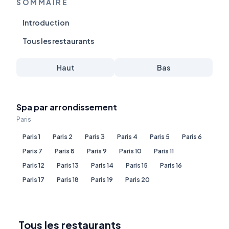
SOMMAIRE
Introduction
Tous les restaurants
Haut
Bas
Spa par arrondissement
Paris
Paris 1
Paris 2
Paris 3
Paris 4
Paris 5
Paris 6
Paris 7
Paris 8
Paris 9
Paris 10
Paris 11
Paris 12
Paris 13
Paris 14
Paris 15
Paris 16
Paris 17
Paris 18
Paris 19
Paris 20
Tous les restaurants