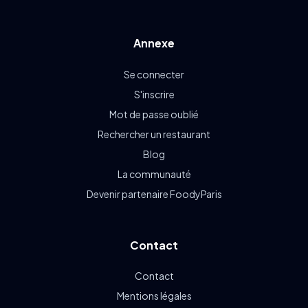
Annexe
Se connecter
S'inscrire
Mot de passe oublié
Rechercher un restaurant
Blog
La communauté
Devenir partenaire FoodyParis
Contact
Contact
Mentions légales