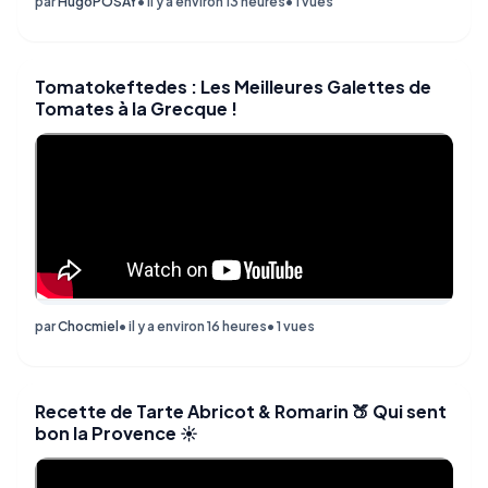
par
HugoPOSAY
• il y a environ 13 heures
• 1 vues
Tomatokeftedes : Les Meilleures Galettes de
Tomates à la Grecque !
par
Chocmiel
• il y a environ 16 heures
• 1 vues
Recette de Tarte Abricot & Romarin 🍑 Qui sent
bon la Provence ☀️