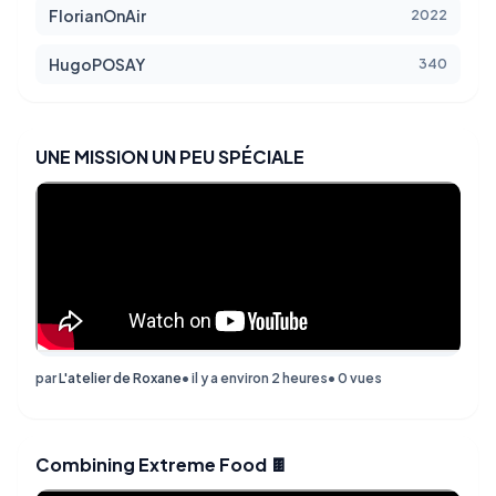
FlorianOnAir
2022
HugoPOSAY
340
UNE MISSION UN PEU SPÉCIALE
par
L'atelier de Roxane
• il y a environ 2 heures
• 0 vues
Combining Extreme Food 🍫