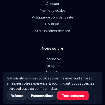
Contact
Mentions légales
Politique de confidentialité
Boutique
Startup carnet de bord
Nous suivre
Facebook
Instagram
LinkedIn
🍪 Nous utilisons des cookies pour mesurer l'audience et
Linkin.bio
améliorer votre expérience. En continuant, vous acceptez
notre
politique de confidentialité
.
© 2021 - 2026 FoodyParis.com - Tous les droits réservés.
Refuser
Personnaliser
Tout accepter