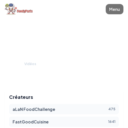
Menu
Club vidéos
Bienvenue dans l'espace vidéo qui rassemble de nombreuses
vidéos: blogueurs, nourriture, découvertes et insolites.
Accueil
/
Vidéos
Créateurs
aLaN FoodChallenge
475
FastGoodCuisine
1641