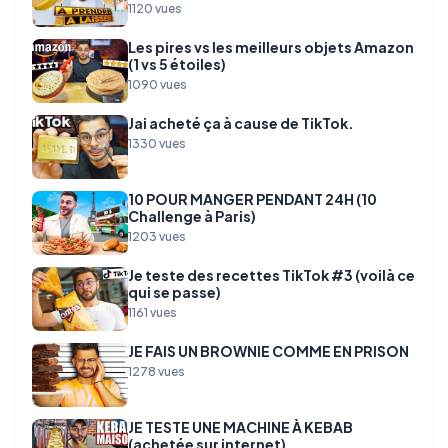
1120 vues
Les pires vs les meilleurs objets Amazon
(1 vs 5 étoiles)
1090 vues
Jai acheté ça à cause de TikTok.
1330 vues
10 POUR MANGER PENDANT 24H (10
Challenge à Paris)
1203 vues
Je teste des recettes TikTok #3 (voilà ce
qui se passe)
1161 vues
JE FAIS UN BROWNIE COMME EN PRISON
1278 vues
JE TESTE UNE MACHINE À KEBAB
(achetée sur internet)