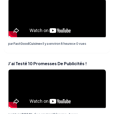
par
FastGoodCuisine
• il y a environ 8 heures
• 0 vues
J’ai Testé 10 Promesses De Publicités !