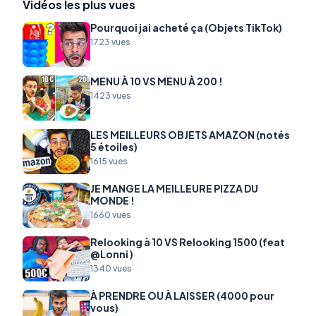
Vidéos les plus vues
Pourquoi jai acheté ça (Objets TikTok)
1723 vues
MENU À 10 VS MENU À 200 !
1423 vues
LES MEILLEURS OBJETS AMAZON (notés
5 étoiles)
1615 vues
JE MANGE LA MEILLEURE PIZZA DU
MONDE !
1660 vues
Relooking à 10 VS Relooking 1500 (feat
@Lonni )
1340 vues
À PRENDRE OU À LAISSER (4000 pour
vous)