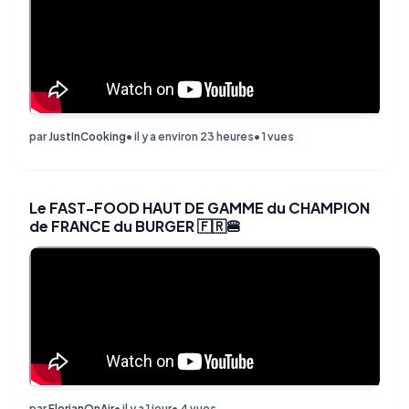
par
JustInCooking
• il y a environ 23 heures
• 1 vues
Le FAST-FOOD HAUT DE GAMME du CHAMPION
de FRANCE du BURGER 🇫🇷🍔
par
FlorianOnAir
• il y a 1 jour
• 4 vues