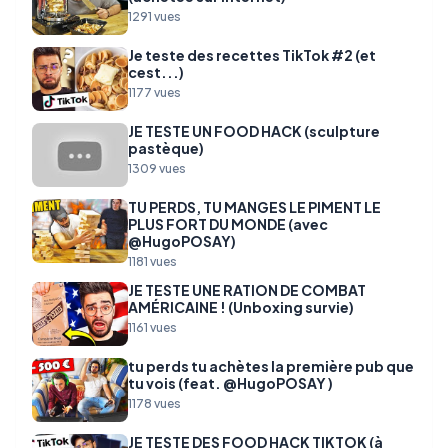
1291 vues
Je teste des recettes TikTok #2 (et
cest...)
1177 vues
JE TESTE UN FOOD HACK (sculpture
pastèque)
1309 vues
TU PERDS, TU MANGES LE PIMENT LE
PLUS FORT DU MONDE (avec
@HugoPOSAY)
1181 vues
JE TESTE UNE RATION DE COMBAT
AMÉRICAINE ! (Unboxing survie)
1161 vues
tu perds tu achètes la première pub que
tu vois (feat. @HugoPOSAY )
1178 vues
JE TESTE DES FOOD HACK TIKTOK (à