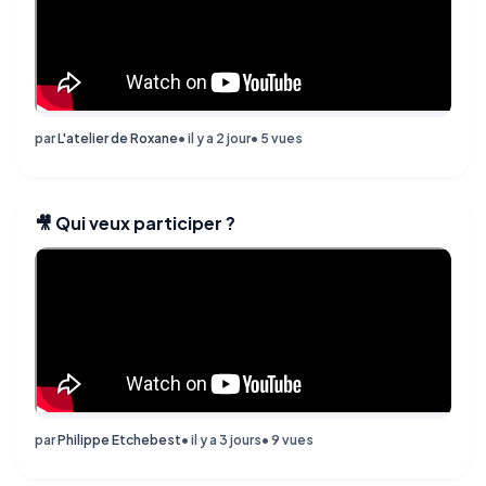
par
L'atelier de Roxane
• il y a 2 jour
• 5 vues
🎥 Qui veux participer ?
par
Philippe Etchebest
• il y a 3 jours
• 9 vues