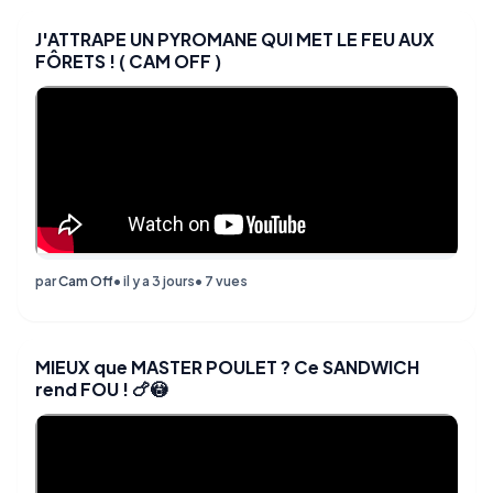
J'ATTRAPE UN PYROMANE QUI MET LE FEU AUX
FÔRETS ! ( CAM OFF )
par
Cam Off
• il y a 3 jours
• 7 vues
MIEUX que MASTER POULET ? Ce SANDWICH
rend FOU ! 🍗😳