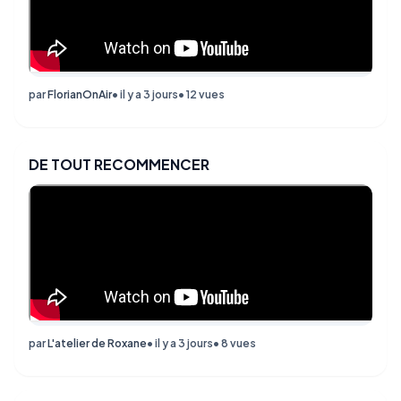
par
FlorianOnAir
• il y a 3 jours
• 12 vues
DE TOUT RECOMMENCER
par
L'atelier de Roxane
• il y a 3 jours
• 8 vues