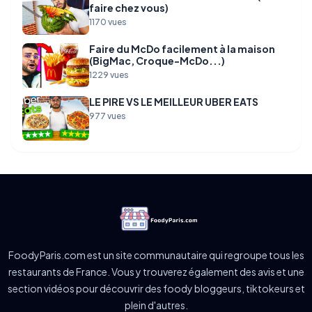
faire chez vous)
1170 vues
Faire du McDo facilement à la maison
(BigMac, Croque-McDo...)
1229 vues
LE PIRE VS LE MEILLEUR UBER EATS
977 vues
FoodyParis.com est un site communautaire qui regroupe tous les
restaurants de France. Vous y trouverez également des avis et une
section vidéos pour découvrir des foody bloggeurs, tiktokeurs et
plein d'autres.