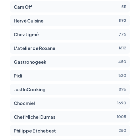
Cam Off
511
Hervé Cuisine
1192
Chez Jigmé
775
L'atelier de Roxane
1612
Gastronogeek
450
Pidi
820
JustInCooking
896
Chocmiel
1690
Chef Michel Dumas
1005
Philippe Etchebest
250