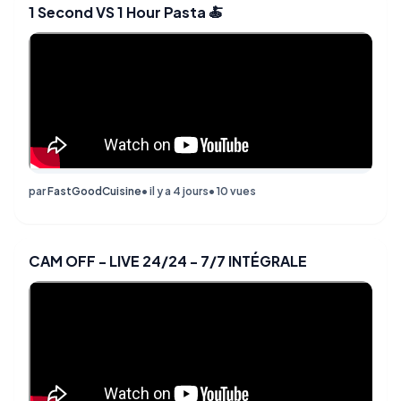
1 Second VS 1 Hour Pasta 🍝
par
FastGoodCuisine
• il y a 4 jours
• 10 vues
CAM OFF - LIVE 24/24 - 7/7 INTÉGRALE