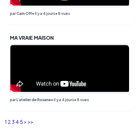
par
Cam Off
• il y a 4 jours
• 8 vues
MA VRAIE MAISON
par
L'atelier de Roxane
• il y a 4 jours
• 8 vues
1
2
3
4
5
>
>>