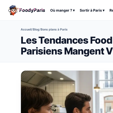
F
o
o
d
y
P
a
r
i
s
Où manger ?
▾
Sortir à
Paris
▾
R
Accueil
/
Blog
/
Bons plans à Paris
Les Tendances Food 
Parisiens Mangent V