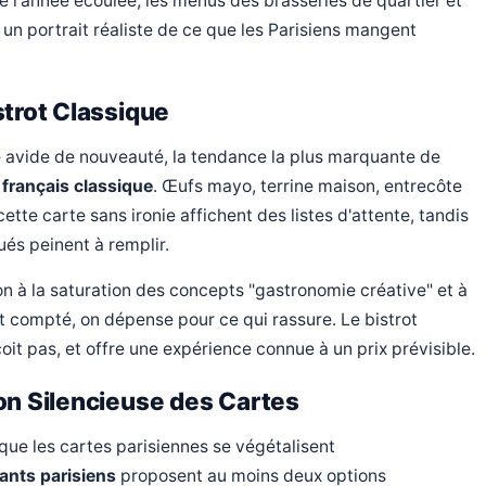
e l'année écoulée, les menus des brasseries de quartier et
un portrait réaliste de ce que les Parisiens mangent
strot Classique
 avide de nouveauté, la tendance la plus marquante de
 français classique
. Œufs mayo, terrine maison, entrecôte
cette carte sans ironie affichent des listes d'attente, tandis
ués peinent à remplir.
à la saturation des concepts "gastronomie créative" et à
st compté, on dépense pour ce qui rassure. Le bistrot
oit pas, et offre une expérience connue à un prix prévisible.
on Silencieuse des Cartes
que les cartes parisiennes se végétalisent
ants parisiens
proposent au moins deux options