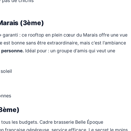
pas de chichis
 Marais (3ème)
» garanti : ce rooftop en plein cœur du Marais offre une vue
ne est bonne sans être extraordinaire, mais c'est l'ambiance
/ personne.
Idéal pour : un groupe d'amis qui veut une
soleil
onnes
(18ème)
 tous les budgets. Cadre brasserie Belle Époque
on française généreuse, service efficace. Le secret le moins