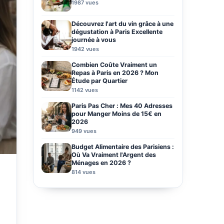
1987 vues
Découvrez l'art du vin grâce à une
dégustation à Paris Excellente
journée à vous
1942 vues
Combien Coûte Vraiment un
Repas à Paris en 2026 ? Mon
Étude par Quartier
1142 vues
Paris Pas Cher : Mes 40 Adresses
pour Manger Moins de 15€ en
2026
949 vues
Budget Alimentaire des Parisiens :
Où Va Vraiment l'Argent des
Ménages en 2026 ?
814 vues