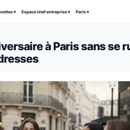
ecettes
▾
Espace chef entreprise
▾
Paris
▾
versaire à Paris sans se r
adresses