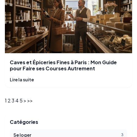
Caves et Épiceries Fines à Paris : Mon Guide
pour Faire ses Courses Autrement
Lire la suite
1
2
3
4
5
>
>>
Catégories
Se loger
3