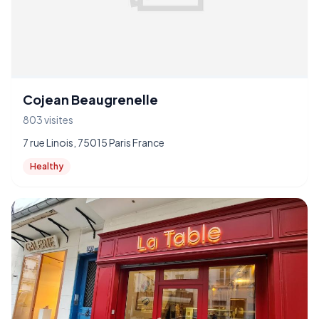
Cojean Beaugrenelle
803 visites
7 rue Linois, 75015 Paris France
Healthy