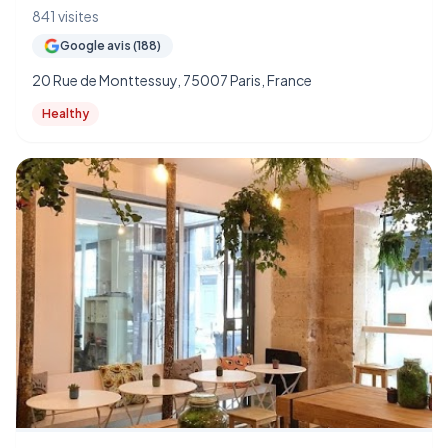
841 visites
Google avis (188)
20 Rue de Monttessuy, 75007 Paris, France
Healthy