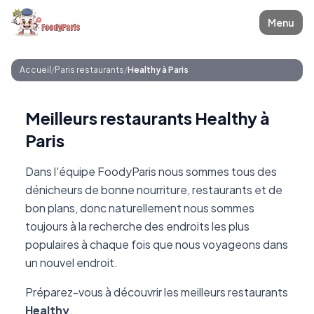
Menu
Accueil
/
Paris restaurants
/
Healthy à Paris
Meilleurs restaurants Healthy à
Paris
Dans l'équipe FoodyParis nous sommes tous des
dénicheurs de bonne nourriture, restaurants et de
bon plans, donc naturellement nous sommes
toujours à la recherche des endroits les plus
populaires à chaque fois que nous voyageons dans
un nouvel endroit.
Préparez-vous à découvrir les meilleurs restaurants
Healthy
.