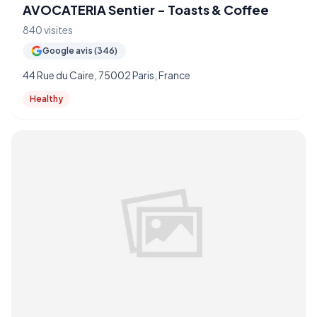
AVOCATERIA Sentier - Toasts & Coffee
840 visites
Google avis (346)
44 Rue du Caire, 75002 Paris, France
Healthy