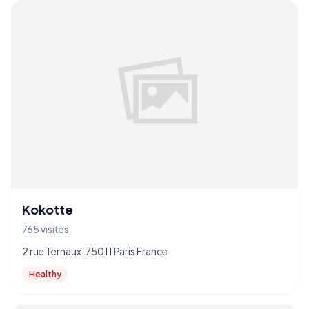
Kokotte
765 visites
2 rue Ternaux, 75011 Paris France
Healthy