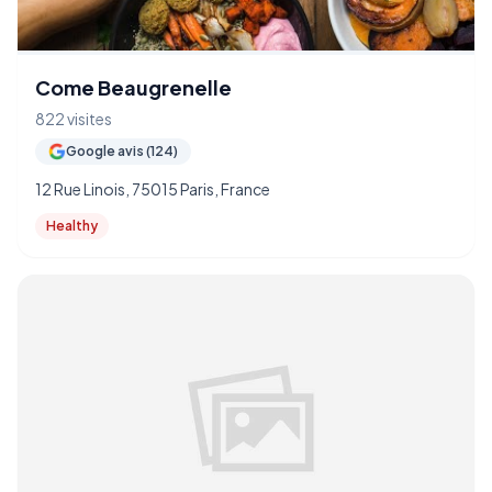
Come Beaugrenelle
822 visites
Google avis (124)
12 Rue Linois, 75015 Paris, France
Healthy