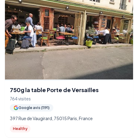
750g la table Porte de Versailles
764 visites
Google avis (1191)
397 Rue de Vaugirard, 75015 Paris, France
Healthy