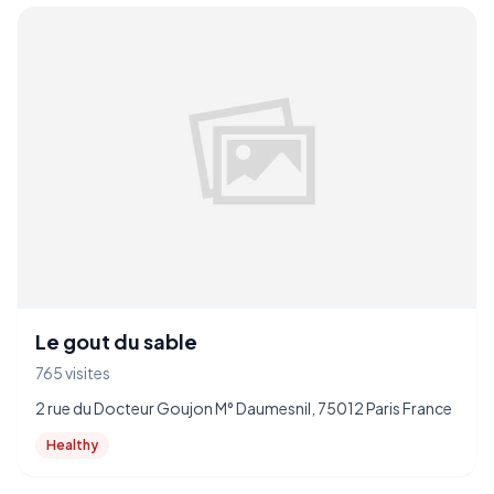
Le gout du sable
765 visites
2 rue du Docteur Goujon M° Daumesnil, 75012 Paris France
Healthy