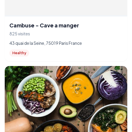
Cambuse - Cave a manger
825 visites
43 quai de la Seine, 75019 Paris France
Healthy