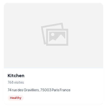
Kitchen
768 visites
74 rue des Gravilliers, 75003 Paris France
Healthy