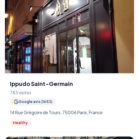
Ippudo Saint-Germain
783 visites
Google avis (1653)
14 Rue Grégoire de Tours, 75006 Paris, France
Healthy