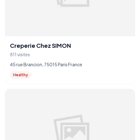
Creperie Chez SIMON
811 visites
45 rue Brancion, 75015 Paris France
Healthy