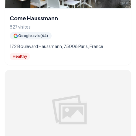
Come Haussmann
827 visites
Google avis (64)
172 Boulevard Haussmann, 75008 Paris, France
Healthy