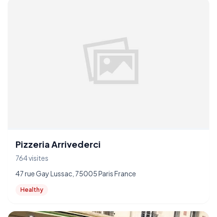
Pizzeria Arrivederci
764 visites
47 rue Gay Lussac, 75005 Paris France
Healthy