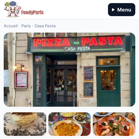
Menu
Accueil
·
Paris
·
Casa Festa
CUISINE ITALIENNE