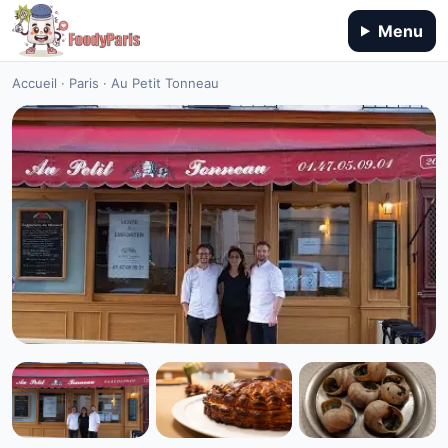
Menu
Accueil
·
Paris
·
Au Petit Tonneau
RESTAURANT