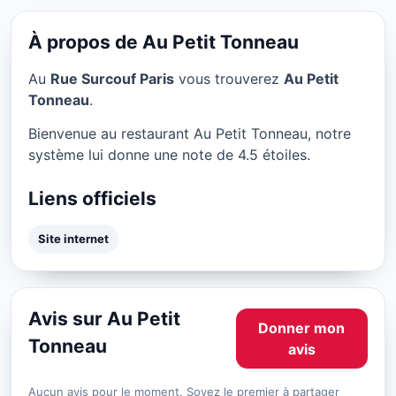
Au Petit Tonneau à Paris
★ 4.5/5
À propos de Au Petit Tonneau
Au
Rue Surcouf Paris
vous trouverez
Au Petit
Tonneau
.
Bienvenue au restaurant Au Petit Tonneau, notre
système lui donne une note de 4.5 étoiles.
Liens officiels
Site internet
Avis sur Au Petit
Donner mon
Tonneau
avis
Aucun avis pour le moment. Soyez le premier à partager