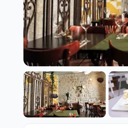
HEALTHY
Maiz à Paris
★ 4.8/5