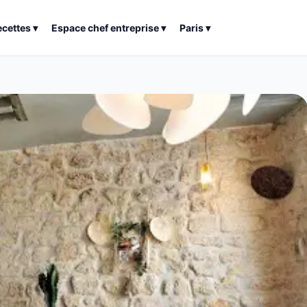
ecettes
▾
Espace chef entreprise
▾
Paris
▾