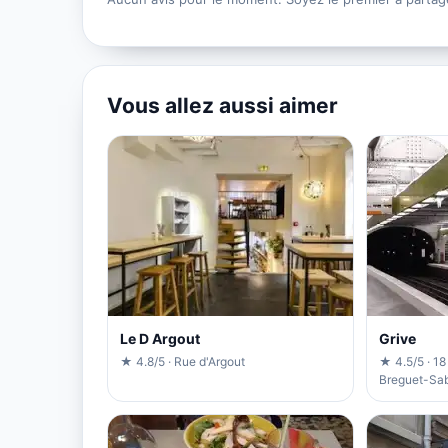
Vous allez aussi aimer
Le D Argout
Grive
★ 4.8/5 · Rue d'Argout
★ 4.5/5 · 18
Breguet-Sab