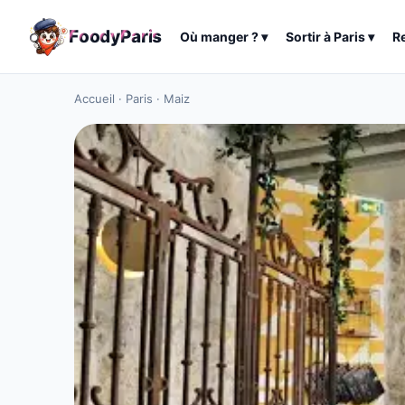
F
o
o
d
y
P
a
r
i
s
Où manger ?
▾
Sortir à
Paris
▾
R
Accueil
·
Paris
·
Maiz