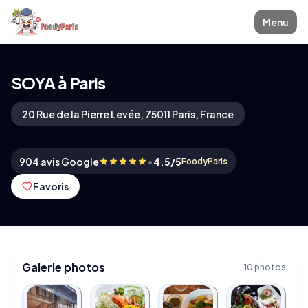
Menu
SOYA à Paris
20 Rue de la Pierre Levée, 75011 Paris, France
•
904 avis Google
4.5/5
FoodyParis
Favoris
Galerie photos
10 photos