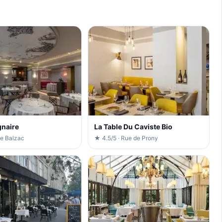
gnaire
La Table Du Caviste Bio
ue Balzac
★ 4.5/5 · Rue de Prony