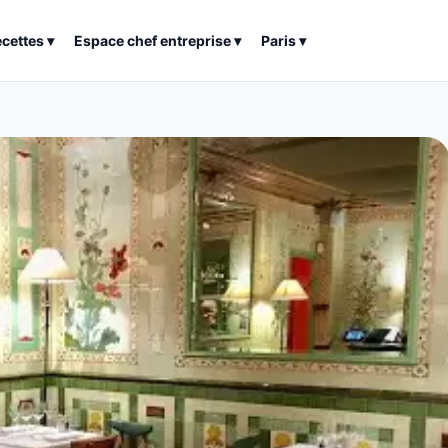
ecettes
▾
Espace chef entreprise
▾
Paris
▾