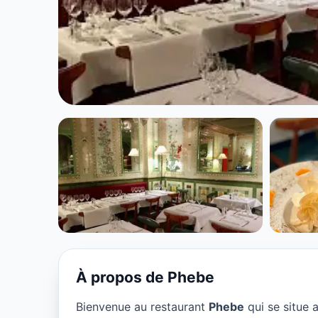
CUISINE EUROPÉENNE
Phebe à Paris
★ 4.5/5
À propos de Phebe
Bienvenue au restaurant
Phebe
qui se situe 