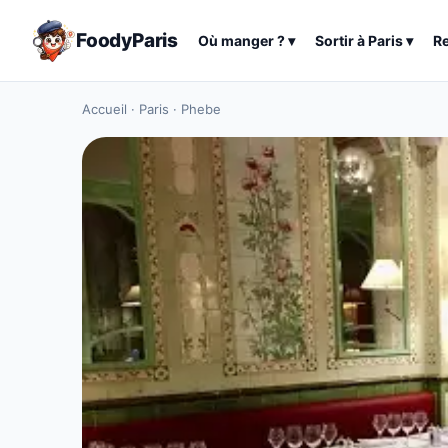
FoodyParis
Où manger ?
▾
Sortir à
Paris
▾
R
Accueil
·
Paris
·
Phebe