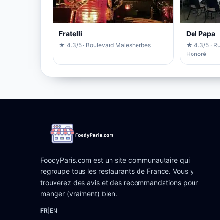
Fratelli
Del Papa
★ 4.3/5 · Boulevard Malesherbes
★ 4.3/5 · R
Honoré
FoodyParis.com est un site communautaire qui
regroupe tous les restaurants de France. Vous y
trouverez des avis et des recommandations pour
manger (vraiment) bien.
FR
|
EN