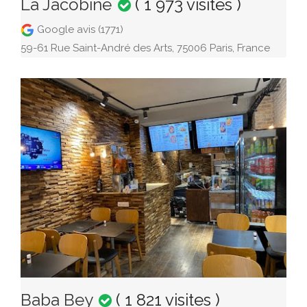
La Jacobine
( 1 973 visites )
Google avis (1771)
59-61 Rue Saint-André des Arts, 75006 Paris, France
Baba Bey
( 1 821 visites )