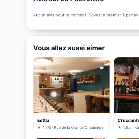
Aucun avis pour le moment. Soyez le premier à partag
Vous allez aussi aimer
Esttia
Croccant
★ 4.7/5 · Rue de la Grande Chaumière
★ 4.6/5 · Ru