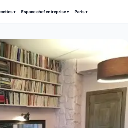
ecettes
▾
Espace chef entreprise
▾
Paris
▾