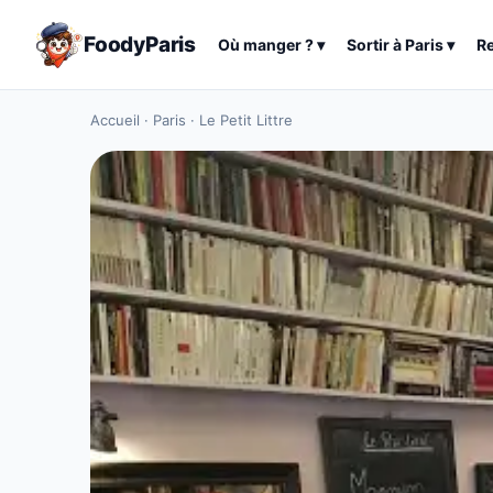
FoodyParis
Où manger ?
▾
Sortir à
Paris
▾
R
Accueil
·
Paris
·
Le Petit Littre