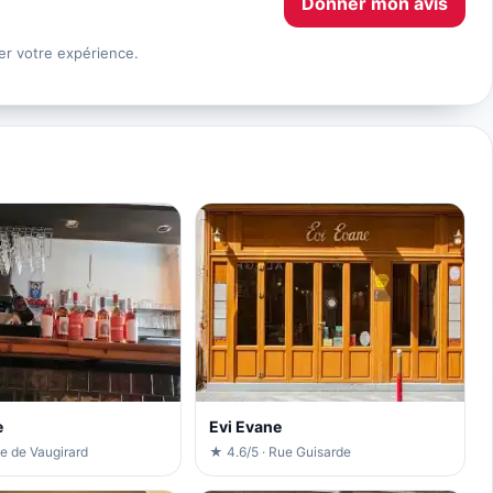
Donner mon avis
er votre expérience.
e
Evi Evane
e de Vaugirard
★ 4.6/5 · Rue Guisarde