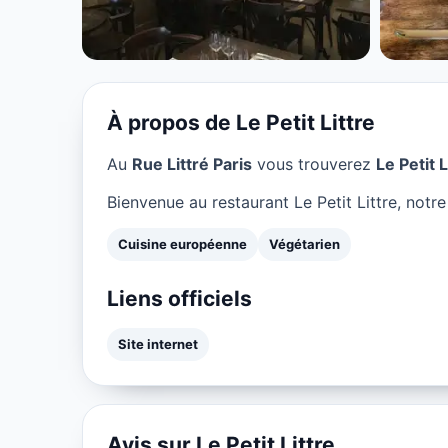
Le Petit Littre 
★ 4.6/5
À propos de Le Petit Littre
Au
Rue Littré Paris
vous trouverez
Le Petit L
Bienvenue au restaurant Le Petit Littre, notr
Cuisine européenne
Végétarien
Liens officiels
Site internet
Avis sur Le Petit Littre