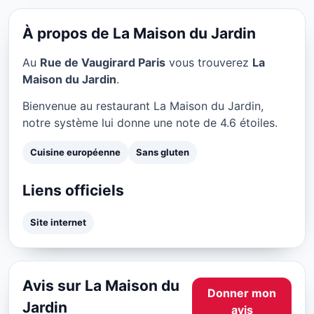
La Maison du Jardin à Paris
★ 4.6/5
À propos de La Maison du Jardin
Au
Rue de Vaugirard Paris
vous trouverez
La
Maison du Jardin
.
Bienvenue au restaurant La Maison du Jardin,
notre système lui donne une note de 4.6 étoiles.
Cuisine européenne
Sans gluten
Liens officiels
Site internet
Avis sur La Maison du
Donner mon
Jardin
avis