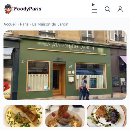
F
o
o
d
y
P
a
r
i
s
Accueil
·
Paris
·
La Maison du Jardin
CUISINE EUROPÉENNE