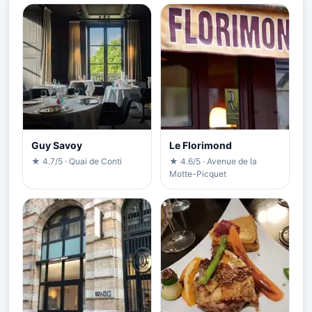
Guy Savoy
Le Florimond
★ 4.7/5 · Quai de Conti
★ 4.6/5 · Avenue de la
Motte-Picquet