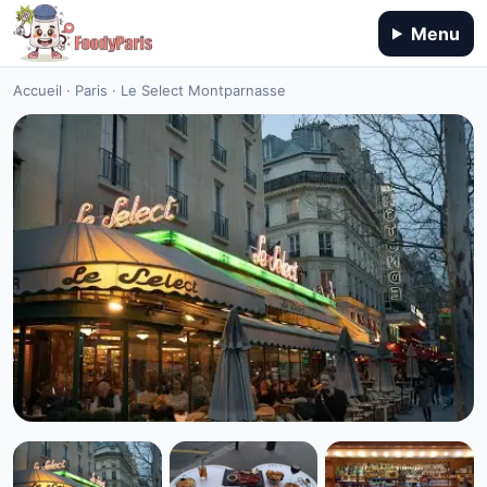
Menu
Accueil
·
Paris
·
Le Select Montparnasse