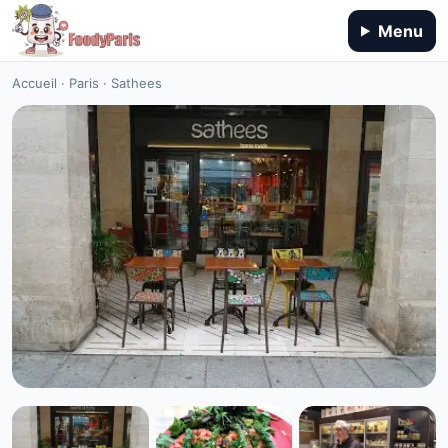
Menu
Accueil
·
Paris
·
Sathees