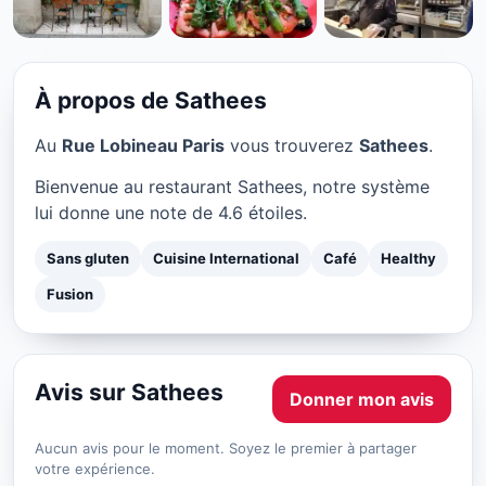
SANS GLUTEN
Sathees à Paris
★ 4.6/5
À propos de Sathees
Au
Rue Lobineau Paris
vous trouverez
Sathees
.
Bienvenue au restaurant Sathees, notre système
lui donne une note de 4.6 étoiles.
Sans gluten
Cuisine International
Café
Healthy
Fusion
Avis sur Sathees
Donner mon avis
Aucun avis pour le moment. Soyez le premier à partager
votre expérience.