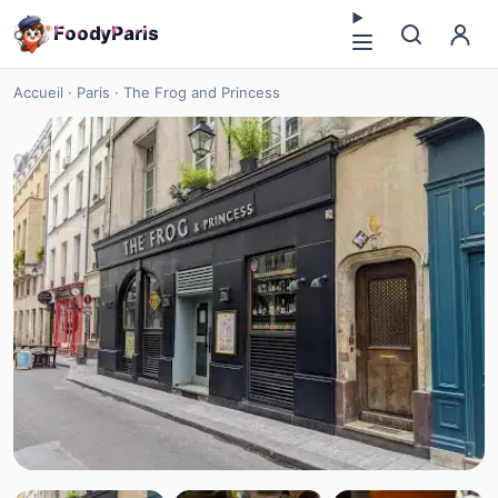
F
o
o
d
y
P
a
r
i
s
Accueil
·
Paris
·
The Frog and Princess