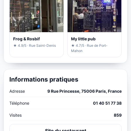
Frog & Rosbif
My little pub
★ 4.9/5 · Rue Saint-Denis
★ 4.7/5 · Rue de Port-
Mahon
Informations pratiques
Adresse
9 Rue Princesse, 75006 Paris, France
Téléphone
01 40 51 77 38
Visites
859
Site du restaurant