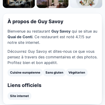
CUISINE EUROPÉENNE
Guy Savoy à Paris
★ 4.7/5
À propos de Guy Savoy
Bienvenue au restaurant
Guy Savoy
qui se situe au
Quai de Conti
. Ce restaurant est noté 4.7/5 sur
notre site internet.
Découvrez Guy Savoy et dites-nous ce que vous
pensez à travers des commentaires et des photos.
Profitez bien et bon appétit.
Cuisine européenne
Sans gluten
Végétarien
Liens officiels
Site internet