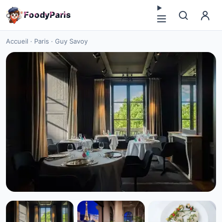
F
o
o
d
y
P
a
r
i
s
Accueil
·
Paris
·
Guy Savoy