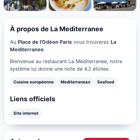
CUISINE EUROPÉENNE
La Mediterranee à Paris
★ 4.2/5
À propos de La Mediterranee
Au
Place de l'Odéon Paris
vous trouverez
La
Mediterranee
.
Bienvenue au restaurant La Mediterranee, notre
système lui donne une note de 4.2 étoiles.
Cuisine européenne
Mediterranean
Seafood
Liens officiels
Site internet