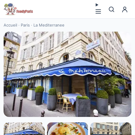
Accueil
·
Paris
·
La Mediterranee