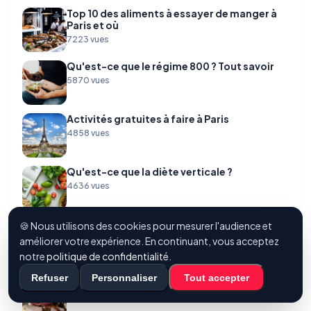
Top 10 des aliments à essayer de manger à
Paris et où
7223 vues
Qu'est-ce que le régime 800 ? Tout savoir
5870 vues
Activités gratuites à faire à Paris
4858 vues
Qu'est-ce que la diète verticale ?
4636 vues
Techniques efficaces pour fermer un sac
🍪 Nous utilisons des cookies pour mesurer l'audience et
plastique alimentaire et conserver la
améliorer votre expérience. En continuant, vous acceptez
fraîcheur
notre
politique de confidentialité
.
4124 vues
Refuser
Personnaliser
Tout accepter
Les meilleurs cafés pour le travail à Paris
3907 vues