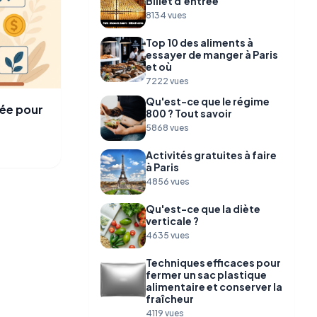
Billet d'entrée
8134 vues
Top 10 des aliments à
essayer de manger à Paris
et où
7222 vues
Qu'est-ce que le régime
ée pour
800 ? Tout savoir
5868 vues
Activités gratuites à faire
à Paris
4856 vues
Qu'est-ce que la diète
verticale ?
4635 vues
Techniques efficaces pour
fermer un sac plastique
alimentaire et conserver la
fraîcheur
4119 vues