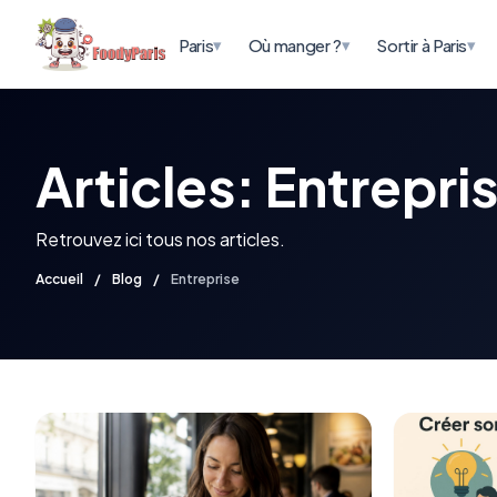
▾
▾
▾
Paris
Où manger ?
Sortir à Paris
Articles: Entrepri
Retrouvez ici tous nos articles.
Accueil
/
Blog
/
Entreprise