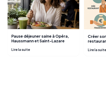
Pause déjeuner saine à Opéra,
Créer son
Haussmann et Saint-Lazare
restauran
complet p
Lire la suite
Lire la suit