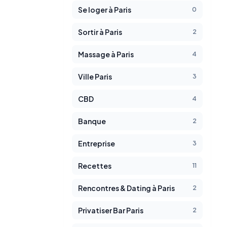
Se loger à Paris
0
Sortir à Paris
2
Massage à Paris
4
Ville Paris
3
CBD
4
Banque
2
Entreprise
3
Recettes
11
Rencontres & Dating à Paris
2
Privatiser Bar Paris
2