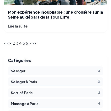
Mon expérience inoubliable : une croisière sur la
Seine au départ de la Tour Eiffel
Lire la suite
<<
<
2
3
4
5
6
>
>>
Catégories
Se loger
3
Se loger à Paris
0
Sortir à Paris
2
Massage à Paris
4