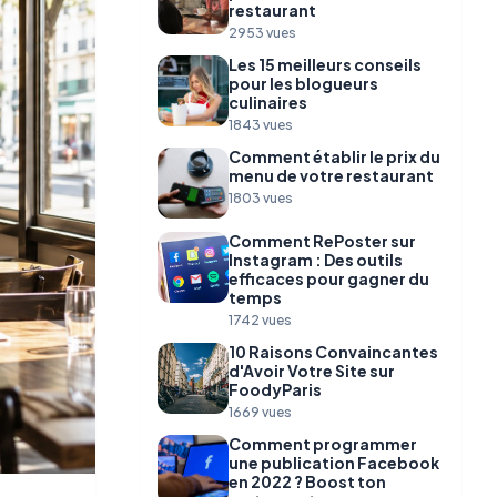
restaurant
2953 vues
Les 15 meilleurs conseils
pour les blogueurs
culinaires
1843 vues
Comment établir le prix du
menu de votre restaurant
1803 vues
Comment RePoster sur
Instagram : Des outils
efficaces pour gagner du
temps
1742 vues
10 Raisons Convaincantes
d'Avoir Votre Site sur
FoodyParis
1669 vues
Comment programmer
une publication Facebook
en 2022 ? Boost ton