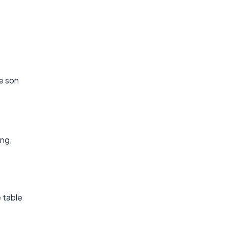
re son
ng,
e table