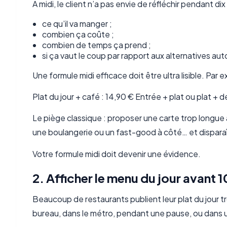
À midi, le client n’a pas envie de réfléchir pendant di
ce qu’il va manger ;
combien ça coûte ;
combien de temps ça prend ;
si ça vaut le coup par rapport aux alternatives aut
Une formule midi efficace doit être ultra lisible. Par 
Plat du jour + café : 14,90 € Entrée + plat ou plat +
Le piège classique : proposer une carte trop longue a
une boulangerie ou un fast-good à côté… et disparaî
Votre formule midi doit devenir une évidence.
2. Afficher le menu du jour avant 1
Beaucoup de restaurants publient leur plat du jour tr
bureau, dans le métro, pendant une pause, ou dans