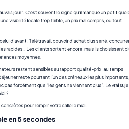
mauvais jour”. C’est souvent le signe qu’il manque un petit que
ne visibilité locale trop faible, un prix mal compris, ou tout
c celui d’avant. Télétravail, pouvoir d’achat plus serré, concurr
 rapides… Les clients sortent encore, mais ils choisissent plu
ériences moyennes.
teurs restent sensibles au rapport qualité-prix, au temps
 déjeuner reste pourtant l’un des créneaux les plus importants
 pas forcément que “les gens ne viennent plus”. Le vrai sujet
idi ?
 concrètes pour remplir votre salle le midi.
ible en 5 secondes