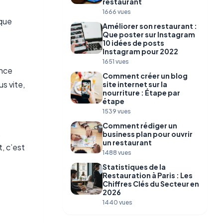
restaurant
1666 vues
lque
Améliorer son restaurant :
Que poster sur Instagram
10 idées de posts
Instagram pour 2022
1651 vues
ence
Comment créer un blog
s vite,
site internet sur la
nourriture : Étape par
étape
1539 vues
Comment rédiger un
,
business plan pour ouvrir
un restaurant
, c’est
1488 vues
Statistiques de la
Restauration à Paris : Les
Chiffres Clés du Secteur en
2026
1440 vues