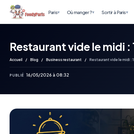
▾
▾
▾
Paris
Où manger ?
Sortir à Paris
Restaurant vide le midi :
Accueil
/
Blog
/
Business restaurant
/
Restaurant vide le midi : 
16/05/2026 à 08:32
PUBLIÉ