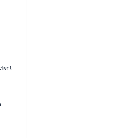
client
e