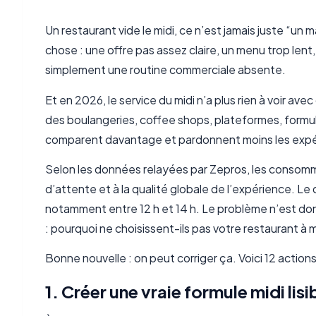
Un restaurant vide le midi, ce n’est jamais juste “un 
chose : une offre pas assez claire, un menu trop lent, u
simplement une routine commerciale absente.
Et en 2026, le service du midi n’a plus rien à voir ave
des boulangeries, coffee shops, plateformes, formules
comparent davantage et pardonnent moins les exp
Selon les données relayées par Zepros, les consomma
d’attente et à la qualité globale de l’expérience. Le
notamment entre 12 h et 14 h. Le problème n’est donc
: pourquoi ne choisissent-ils pas votre restaurant à m
Bonne nouvelle : on peut corriger ça. Voici 12 actions
1. Créer une vraie formule midi lis