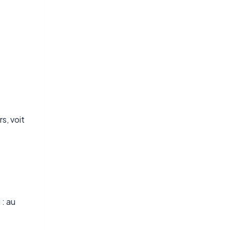
s, voit
 : au