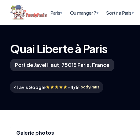
▾
▾
▾
Paris
Où manger ?
Sortir à Paris
Quai Liberte à Paris
Port de Javel Haut, 75015 Paris, France
•
41 avis Google
4/5
FoodyParis
Galerie photos