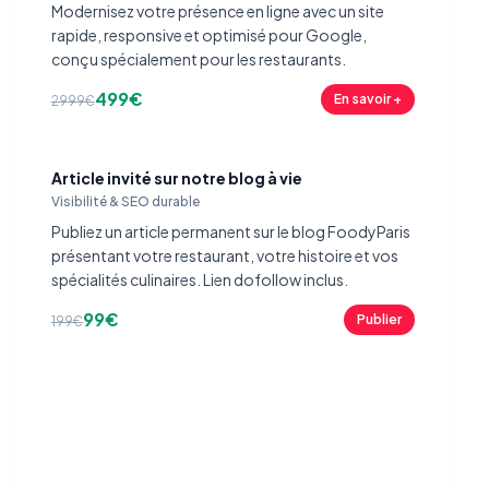
Modernisez votre présence en ligne avec un site
rapide, responsive et optimisé pour Google,
conçu spécialement pour les restaurants.
499€
En savoir +
2999€
Article invité sur notre blog à vie
Visibilité & SEO durable
Publiez un article permanent sur le blog FoodyParis
présentant votre restaurant, votre histoire et vos
spécialités culinaires. Lien dofollow inclus.
99€
Publier
199€