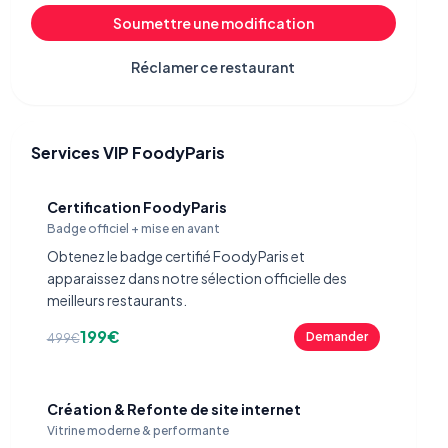
Soumettre une modification
Réclamer ce restaurant
Services VIP FoodyParis
Certification FoodyParis
Badge officiel + mise en avant
Obtenez le badge certifié FoodyParis et
apparaissez dans notre sélection officielle des
meilleurs restaurants.
199€
Demander
499€
Création & Refonte de site internet
Vitrine moderne & performante