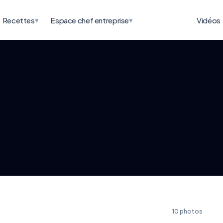
▾
▾
Recettes
Espace chef entreprise
Vidéos
10 photos