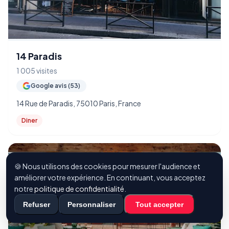
14 Paradis
1 005 visites
Google avis (53)
14 Rue de Paradis, 75010 Paris, France
Diner
🍪 Nous utilisons des cookies pour mesurer l'audience et
améliorer votre expérience. En continuant, vous acceptez
notre
politique de confidentialité
.
Refuser
Personnaliser
Tout accepter