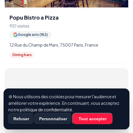
Popu Bistro a Pizza
951 visites
Google avis (182)
12 Rue du Champ de Mars, 75007 Paris, France
Dining bars
🍪 Nous utilisons des cookies pour mesurer l'audience et
améliorer votre expérience. En continuant, vous acceptez
notre
politique de confidentialité
.
Refuser
Personnaliser
Tout accepter