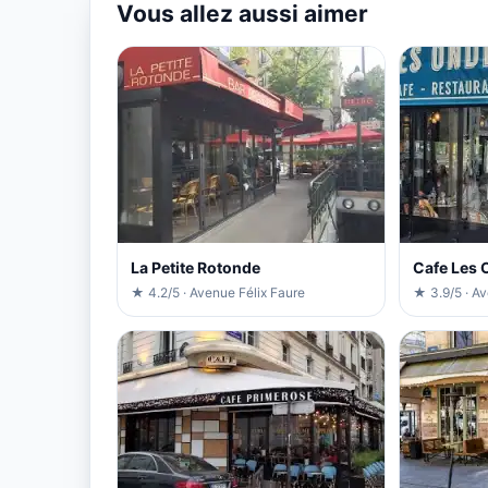
Vous allez aussi aimer
La Petite Rotonde
Cafe Les 
★ 4.2/5 · Avenue Félix Faure
★ 3.9/5 · Av