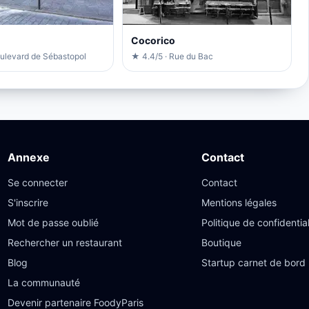
l
Cocorico
oulevard de Sébastopol
★ 4.4/5 · Rue du Bac
Annexe
Contact
Se connecter
Contact
S'inscrire
Mentions légales
Mot de passe oublié
Politique de confidential
Rechercher un restaurant
Boutique
Blog
Startup carnet de bord
La communauté
Devenir partenaire FoodyParis