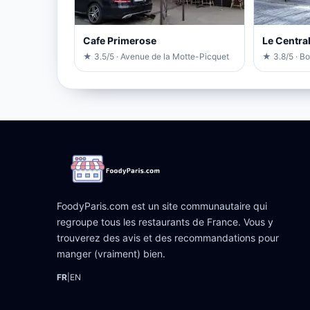
Cafe Primerose
Le Centra
★ 3.5/5 · Avenue de la Motte-Picquet
★ 3.8/5 · B
FoodyParis.com est un site communautaire qui
regroupe tous les restaurants de France. Vous y
trouverez des avis et des recommandations pour
manger (vraiment) bien.
FR
|
EN