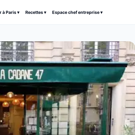
r à
Paris
▾
Recettes
▾
Espace chef entreprise
▾