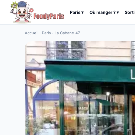
Paris
▾
Où manger ?
▾
Sorti
Accueil
·
Paris
·
La Cabane 47