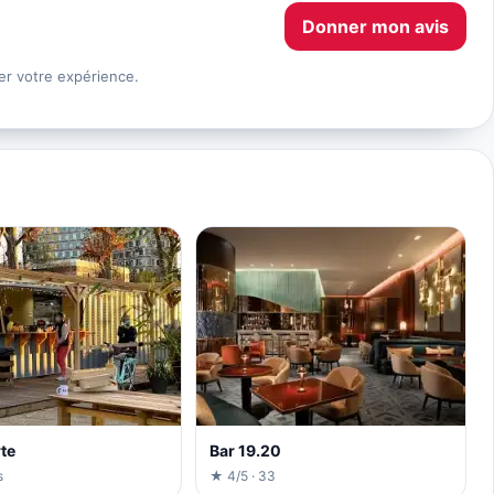
Donner mon avis
er votre expérience.
te
Bar 19.20
s
★ 4/5 · 33