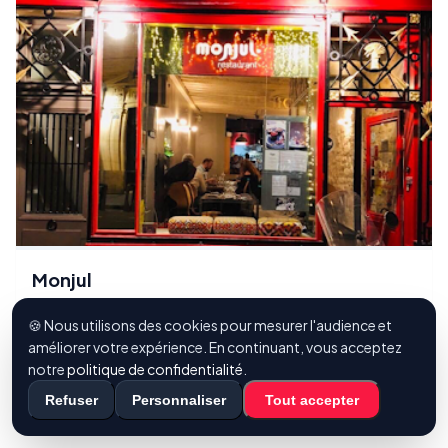
Monjul
925 visites
🍪 Nous utilisons des cookies pour mesurer l'audience et
Google avis (456)
améliorer votre expérience. En continuant, vous acceptez
notre
politique de confidentialité
.
28 Rue des Blancs Manteaux, 75004 Paris, France
Refuser
Personnaliser
Tout accepter
Nourriture contemporaine