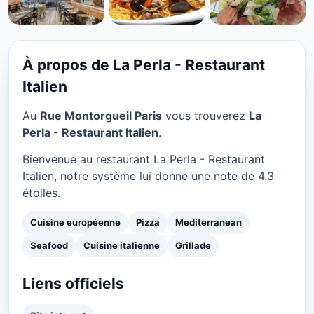
CUISINE EUROPÉENNE
La Perla - Restaurant
Italien à Paris
À propos de La Perla - Restaurant
★ 4.3/5
Italien
Au
Rue Montorgueil Paris
vous trouverez
La
Perla - Restaurant Italien
.
Bienvenue au restaurant La Perla - Restaurant
Italien, notre système lui donne une note de 4.3
étoiles.
Cuisine européenne
Pizza
Mediterranean
Seafood
Cuisine italienne
Grillade
Liens officiels