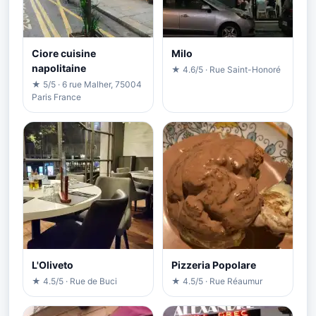
Ciore cuisine
Milo
napolitaine
★ 4.6/5 · Rue Saint-Honoré
★ 5/5 · 6 rue Malher, 75004
Paris France
L'Oliveto
Pizzeria Popolare
★ 4.5/5 · Rue de Buci
★ 4.5/5 · Rue Réaumur