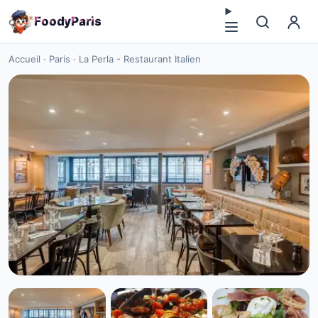
F
o
o
d
y
P
a
r
i
s
Accueil
·
Paris
·
La Perla - Restaurant Italien