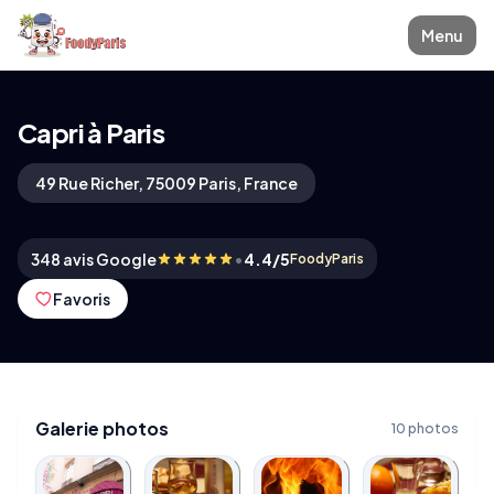
Menu
Capri à Paris
49 Rue Richer, 75009 Paris, France
•
348 avis Google
4.4/5
FoodyParis
Favoris
Galerie photos
10 photos