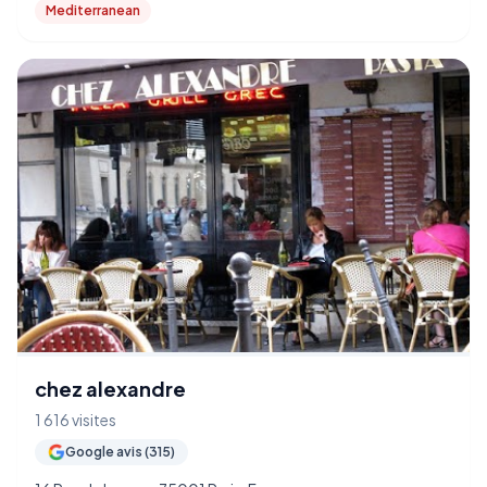
Mediterranean
chez alexandre
1 616 visites
Google avis (315)