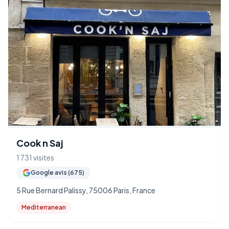
Cook n Saj
1 731 visites
Google avis (675)
5 Rue Bernard Palissy, 75006 Paris, France
Mediterranean