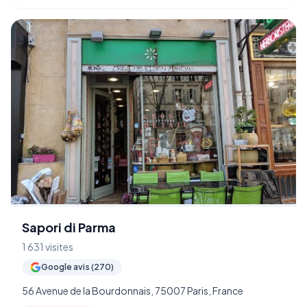
Sapori di Parma
1 631 visites
Google avis (270)
56 Avenue de la Bourdonnais, 75007 Paris, France