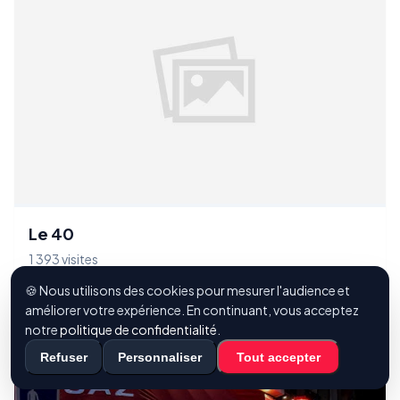
Le 40
1 393 visites
40 avenue de Versailles, 75016 Paris France
🍪 Nous utilisons des cookies pour mesurer l'audience et
améliorer votre expérience. En continuant, vous acceptez
Mediterranean
notre
politique de confidentialité
.
Refuser
Personnaliser
Tout accepter