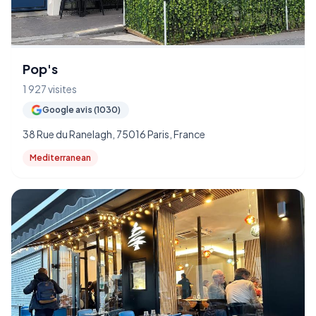
Pop's
1 927 visites
Google avis (1030)
38 Rue du Ranelagh, 75016 Paris, France
Mediterranean