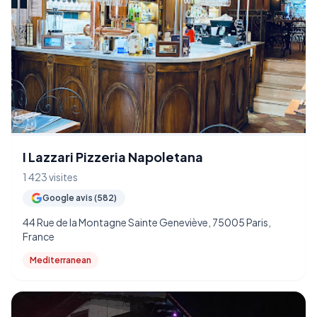
I Lazzari Pizzeria Napoletana
1 423 visites
Google avis (582)
44 Rue de la Montagne Sainte Geneviève, 75005 Paris,
France
Mediterranean