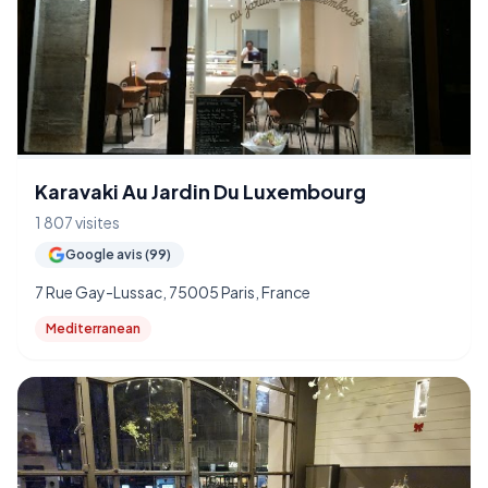
Karavaki Au Jardin Du Luxembourg
1 807 visites
Google avis (99)
7 Rue Gay-Lussac, 75005 Paris, France
Mediterranean