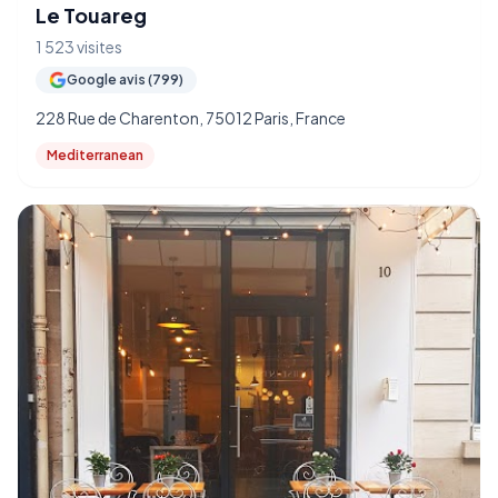
Le Touareg
1 523 visites
Google avis (799)
228 Rue de Charenton, 75012 Paris, France
Mediterranean