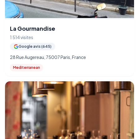
La Gourmandise
1 514 visites
Google avis (645)
28 Rue Augereau, 75007 Paris, France
Mediterranean