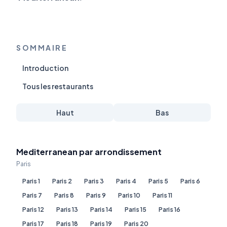
SOMMAIRE
Introduction
Tous les restaurants
Haut
Bas
Mediterranean par arrondissement
Paris
Paris 1
Paris 2
Paris 3
Paris 4
Paris 5
Paris 6
Paris 7
Paris 8
Paris 9
Paris 10
Paris 11
Paris 12
Paris 13
Paris 14
Paris 15
Paris 16
Paris 17
Paris 18
Paris 19
Paris 20