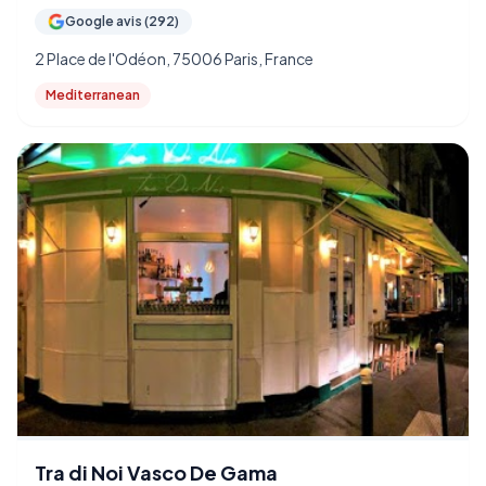
Google avis (292)
2 Place de l'Odéon, 75006 Paris, France
Mediterranean
Tra di Noi Vasco De Gama