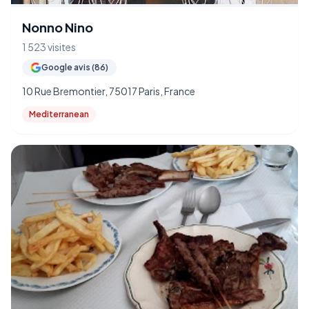
Nonno Nino
1 523 visites
Google avis (86)
10 Rue Bremontier, 75017 Paris, France
Mediterranean