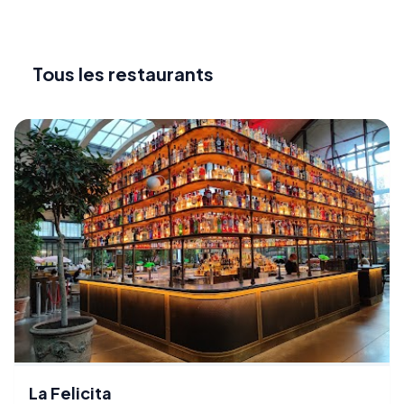
Tous les restaurants
La Felicita