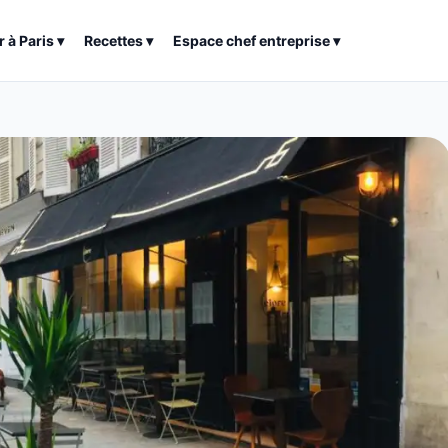
r à
Paris
▾
Recettes
▾
Espace chef entreprise
▾