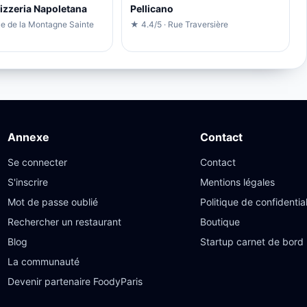
Pizzeria Napoletana
Pellicano
ue de la Montagne Sainte
★ 4.4/5 · Rue Traversière
Annexe
Contact
Se connecter
Contact
S'inscrire
Mentions légales
Mot de passe oublié
Politique de confidential
Rechercher un restaurant
Boutique
Blog
Startup carnet de bord
La communauté
Devenir partenaire FoodyParis