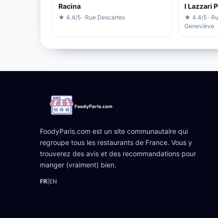
Racina
I Lazzari 
★ 4.4/5 · Rue Descartes
★ 4.4/5 · R
Geneviève
FoodyParis.com est un site communautaire qui
regroupe tous les restaurants de France. Vous y
trouverez des avis et des recommandations pour
manger (vraiment) bien.
FR
|
EN