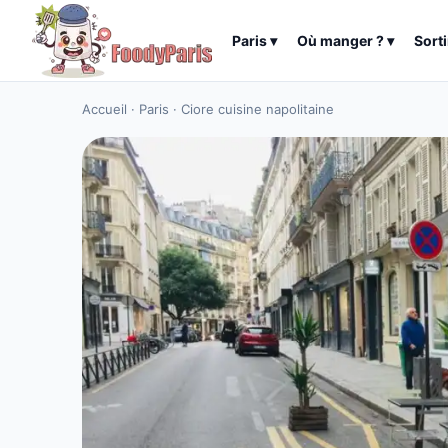
Paris
▾
Où manger ?
▾
Sorti
Accueil
·
Paris
·
Ciore cuisine napolitaine