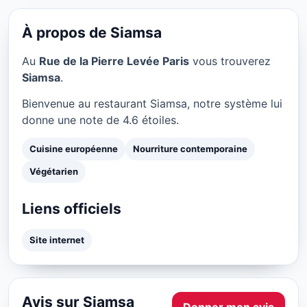
Siamsa à Paris
★ 4.6/5
À propos de Siamsa
Au
Rue de la Pierre Levée Paris
vous trouverez
Siamsa
.
Bienvenue au restaurant Siamsa, notre système lui
donne une note de 4.6 étoiles.
Cuisine européenne
Nourriture contemporaine
Végétarien
Liens officiels
Site internet
Avis sur Siamsa
Donner mon avis