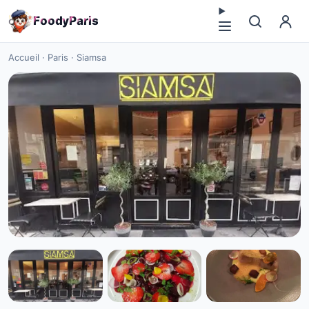
F
o
o
d
y
P
a
r
i
s
Accueil
·
Paris
·
Siamsa
CUISINE EUROPÉENNE