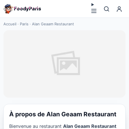
F
o
o
d
y
P
a
r
i
s
Accueil
·
Paris
·
Alan Geaam Restaurant
À propos de Alan Geaam Restaurant
CUISINE EUROPÉENNE
Bienvenue au restaurant
Alan Geaam Restaurant