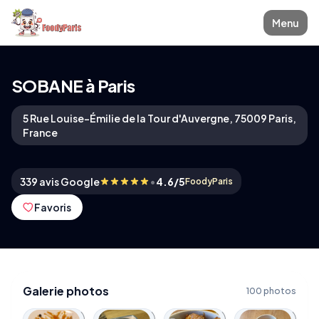
Menu
SOBANE à Paris
5 Rue Louise-Émilie de la Tour d'Auvergne, 75009 Paris,
France
•
339 avis Google
4.6/5
FoodyParis
Favoris
Galerie photos
100 photos