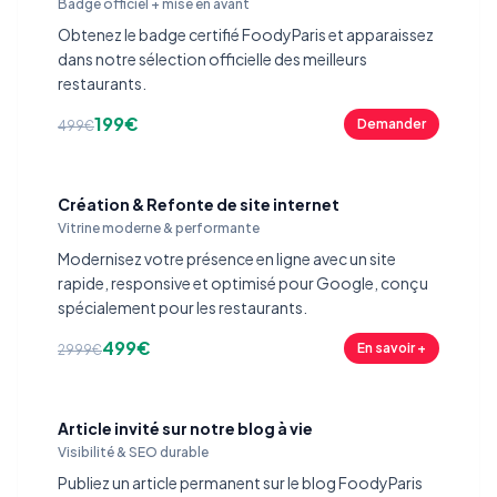
Badge officiel + mise en avant
Obtenez le badge certifié FoodyParis et apparaissez
dans notre sélection officielle des meilleurs
restaurants.
199€
Demander
499€
Création & Refonte de site internet
Vitrine moderne & performante
Modernisez votre présence en ligne avec un site
rapide, responsive et optimisé pour Google, conçu
spécialement pour les restaurants.
499€
En savoir +
2999€
Article invité sur notre blog à vie
Visibilité & SEO durable
Publiez un article permanent sur le blog FoodyParis