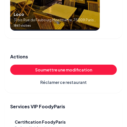
Loco
31 bis Rue du Faubourg Montmartre, 75009 Paris,
France
1861 visites
Actions
Soumettre une modification
Réclamer ce restaurant
Services VIP FoodyParis
Certification FoodyParis