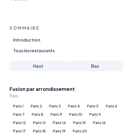
SOMMAIRE
Introduction
Tous les restaurants
Haut
Bas
Fusion par arrondissement
Paris
Paris 1
Paris 2
Paris 3
Paris 4
Paris 5
Paris 6
Paris 7
Paris 8
Paris 9
Paris 10
Paris 11
Paris 12
Paris 13
Paris 14
Paris 15
Paris 16
Paris 17
Paris 18
Paris 19
Paris 20