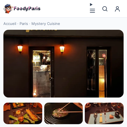
F
o
o
d
y
P
a
r
i
s
Accueil
·
Paris
·
Mystery Cuisine
FUSION