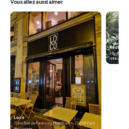
Vous allez aussi aimer
Restaura
7 Rue Tronc
1555 visites
Loco
31 bis Rue du Faubourg Montmartre, 75009 Paris,
France
1862 visites