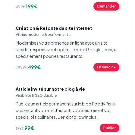
199€
Demander
499€
Création & Refonte de site internet
Vitrine moderne & performante
Modernisez votre présence en ligne avec un site
rapide, responsive et optimisé pour Google, conçu
spécialement pour les restaurants.
499€
En savoir +
2999€
Article invité sur notre blog à vie
Visibilité & SEO durable
Publiez un article permanent sur le blog FoodyParis
présentant votre restaurant, votre histoire et vos
spécialités culinaires. Lien dofollow inclus.
99€
Publier
199€