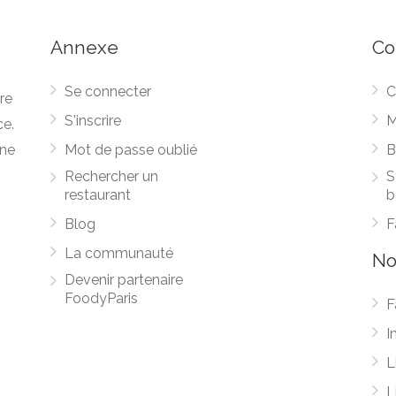
Annexe
Co
Se connecter
C
re
S'inscrire
M
ce.
une
Mot de passe oublié
B
Rechercher un
S
restaurant
b
Blog
F
La communauté
No
Devenir partenaire
FoodyParis
F
I
L
L