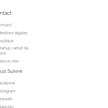
ntact
ontact
entions légales
outique
tartup carnet de
ord
aire un don
us Suivre
acebook
nstagram
inkedIn
inkin.bio