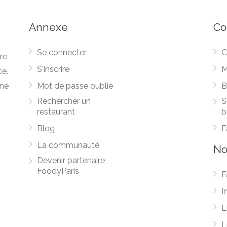
Annexe
Co
Se connecter
C
re
S'inscrire
M
ce.
une
Mot de passe oublié
B
Rechercher un
S
restaurant
b
Blog
F
La communauté
No
Devenir partenaire
FoodyParis
F
I
L
L