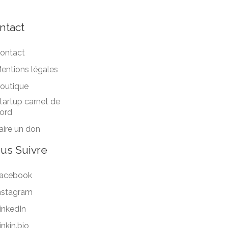
ntact
ontact
entions légales
outique
tartup carnet de
ord
aire un don
us Suivre
acebook
nstagram
inkedIn
inkin.bio