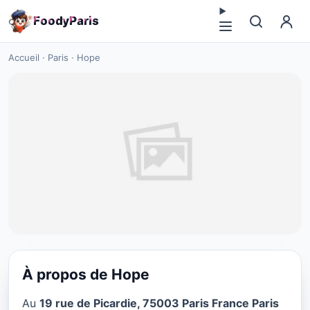
F
o
o
d
y
P
a
r
i
s
Accueil
·
Paris
·
Hope
À propos de Hope
CUISINE EUROPÉENNE
Au
19 rue de Picardie, 75003 Paris France Paris