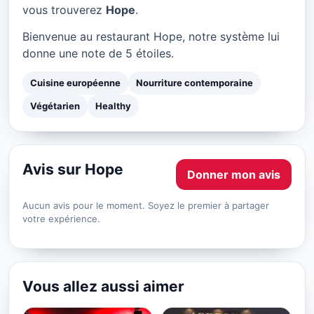
Hope à Paris
vous trouverez
Hope
.
★ 5/5
Bienvenue au restaurant Hope, notre système lui
donne une note de 5 étoiles.
Cuisine européenne
Nourriture contemporaine
Végétarien
Healthy
Avis sur Hope
Donner mon avis
Aucun avis pour le moment. Soyez le premier à partager
votre expérience.
Vous allez aussi aimer