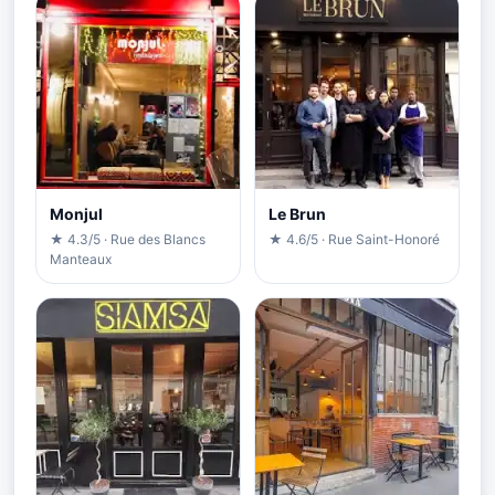
Monjul
Le Brun
★ 4.3/5 · Rue des Blancs
★ 4.6/5 · Rue Saint-Honoré
Manteaux