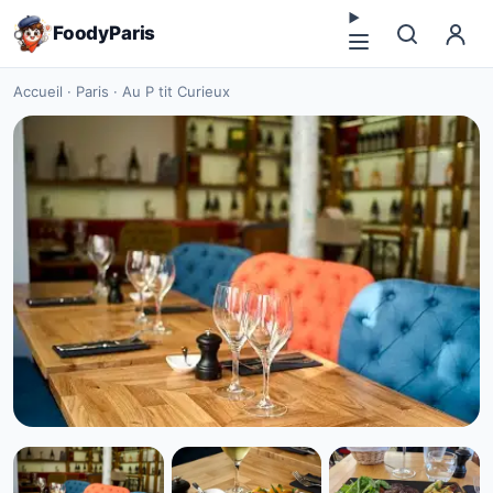
FoodyParis
Accueil
·
Paris
·
Au P tit Curieux