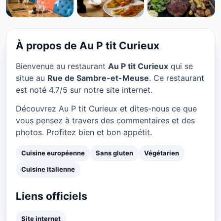
CUISINE EUROPÉENNE
Au P tit Curieux à Paris
★ 4.7/5
À propos de Au P tit Curieux
Bienvenue au restaurant
Au P tit Curieux
qui se
situe au
Rue de Sambre-et-Meuse
. Ce restaurant
est noté 4.7/5 sur notre site internet.
Découvrez Au P tit Curieux et dites-nous ce que
vous pensez à travers des commentaires et des
photos. Profitez bien et bon appétit.
Cuisine européenne
Sans gluten
Végétarien
Cuisine italienne
Liens officiels
Site internet