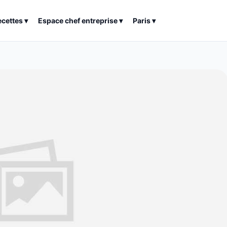
ecettes
▾
Espace chef entreprise
▾
Paris
▾