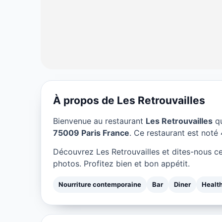
À propos de Les Retrouvailles
NOURRITURE CONTEMPORAINE
Bienvenue au restaurant
Les Retrouvailles
qu
Les Retrouvaill
75009 Paris France
. Ce restaurant est noté 4
Découvrez Les Retrouvailles et dites-nous c
★ 4.5/5
photos. Profitez bien et bon appétit.
Nourriture contemporaine
Bar
Diner
Healt