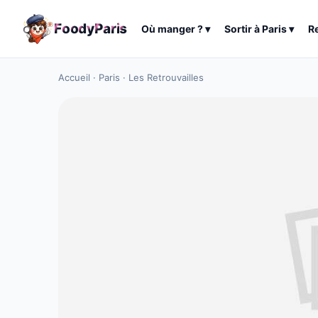
F
o
o
d
y
P
a
r
i
s
Où manger ?
▾
Sortir à
Paris
▾
R
Accueil
·
Paris
·
Les Retrouvailles