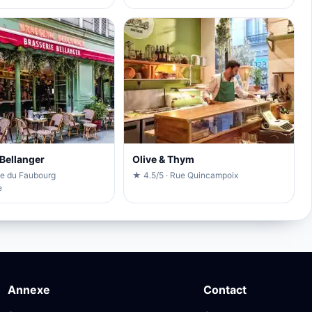
 Bellanger
Olive & Thym
ue du Faubourg
★ 4.5/5 · Rue Quincampoix
e
Annexe
Contact