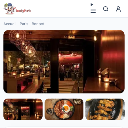
Accueil
·
Paris
·
Bonpot
DINER
Bonpot à Paris